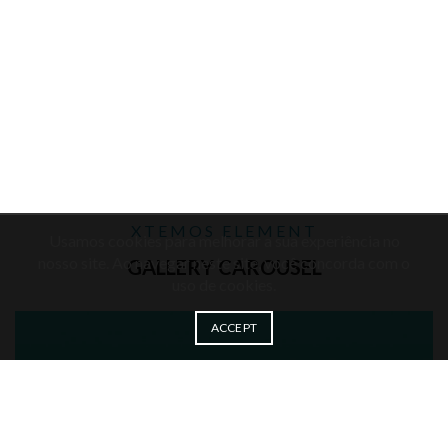
XTEMOS ELEMENT
Usamos cookies para melhorar a sua experiência no
nosso site. Ao navegar neste site, você concorda com o
GALLERY CAROUSEL
uso de cookies.
ACCEPT