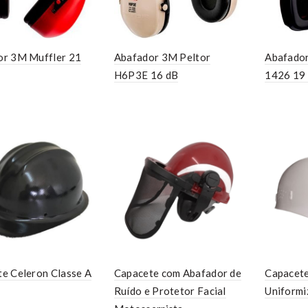
or 3M Muffler 21
Abafador 3M Peltor
Abafador
H6P3E 16 dB
1426 19
e Celeron Classe A
Capacete com Abafador de
Capacete
Ruído e Protetor Facial
Uniformi