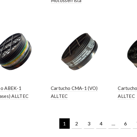
Motosserrista
ho ABEK-1
Cartucho CMA-1 (VO)
Cartuch
gases) ALLTEC
ALLTEC
ALLTEC
1
2
3
4
…
6