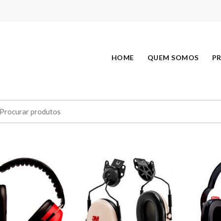
HOME
QUEM SOMOS
P
earch
r: