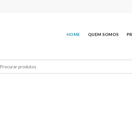
HOME
QUEM SOMOS
P
earch
r: