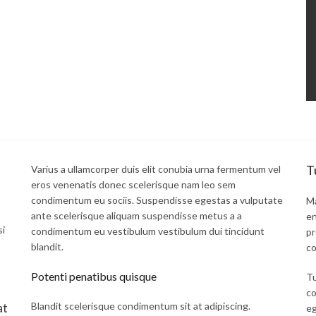
T
Varius a ullamcorper duis elit conubia urna fermentum vel
eros venenatis donec scelerisque nam leo sem
condimentum eu sociis. Suspendisse egestas a vulputate
Ma
ante scelerisque aliquam suspendisse metus a a
en
si
condimentum eu vestibulum vestibulum dui tincidunt
pr
blandit.
co
Potenti penatibus quisque
Tu
co
Blandit scelerisque condimentum sit at adipiscing.
at
eg