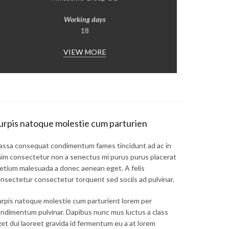
Working days
18
VIEW MORE
urpis natoque molestie cum parturien
ssa consequat condimentum fames tincidunt ad ac in
im consectetur non a senectus mi purus purus placerat
etium malesuada a donec aenean eget. A felis
nsectetur consectetur torquent sed sociis ad pulvinar.
rpis natoque molestie cum parturient lorem per
ndimentum pulvinar. Dapibus nunc mus luctus a class
et dui laoreet gravida id fermentum eu a at lorem