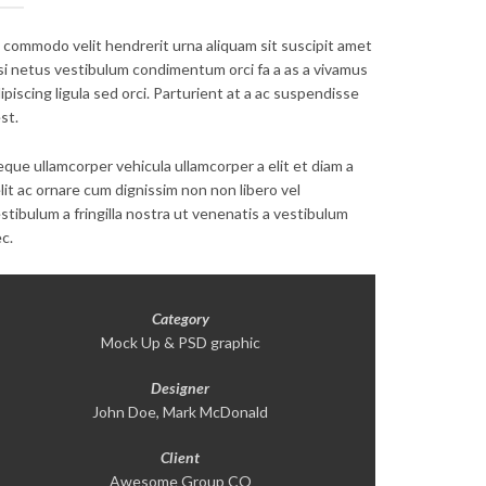
 commodo velit hendrerit urna aliquam sit suscipit amet
si netus vestibulum condimentum orci fa a as a vivamus
ipiscing ligula sed orci. Parturient at a ac suspendisse
st.
que ullamcorper vehicula ullamcorper a elit et diam a
lit ac ornare cum dignissim non non libero vel
stibulum a fringilla nostra ut venenatis a vestibulum
c.
Category
Mock Up & PSD graphic
Designer
John Doe, Mark McDonald
Client
Awesome Group CO