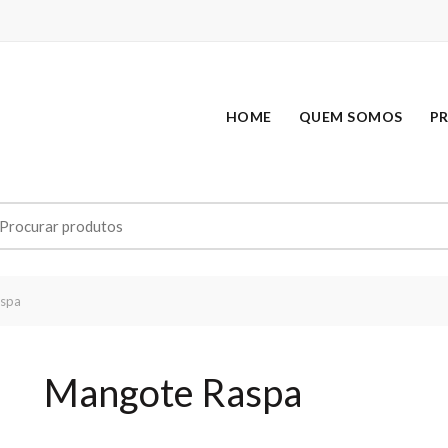
HOME
QUEM SOMOS
P
earch
r:
spa
Mangote Raspa