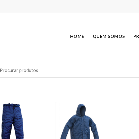
HOME
QUEM SOMOS
P
earch
r: