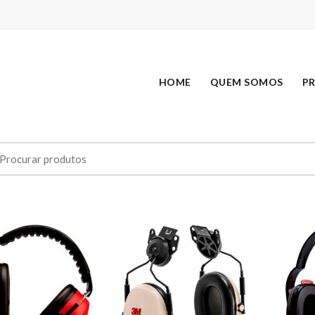
HOME
QUEM SOMOS
P
earch
r: