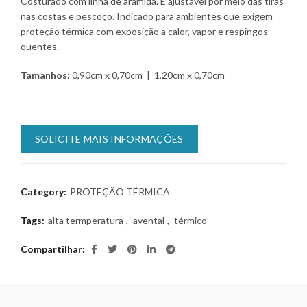
Costurado com linha de aramida. É ajustável por meio das tiras
nas costas e pescoço. Indicado para ambientes que exigem
proteção térmica com exposição a calor, vapor e respingos
quentes.
Tamanhos:
0,90cm x 0,70cm | 1,20cm x 0,70cm
SOLICITE MAIS INFORMAÇÕES
Category:
PROTEÇÃO TÉRMICA
Tags:
alta termperatura
,
avental
,
térmico
Compartilhar