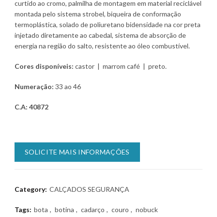
curtido ao cromo, palmilha de montagem em material reciclável
montada pelo sistema strobel, biqueira de conformação
termoplástica, solado de poliuretano bidensidade na cor preta
injetado diretamente ao cabedal, sistema de absorção de
energia na região do salto, resistente ao óleo combustível.
Cores disponíveis:
castor | marrom café | preto.
Numeração:
33 ao 46
C.A: 40872
SOLICITE MAIS INFORMAÇÕES
Category:
CALÇADOS SEGURANÇA
Tags:
bota
,
botina
,
cadarço
,
couro
,
nobuck