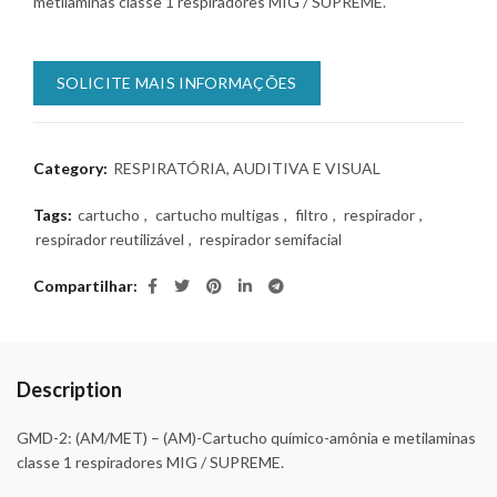
metilaminas classe 1 respiradores MIG / SUPREME.
SOLICITE MAIS INFORMAÇÕES
Category:
RESPIRATÓRIA, AUDITIVA E VISUAL
Tags:
cartucho
,
cartucho multigas
,
filtro
,
respirador
,
respirador reutilizável
,
respirador semifacial
Compartilhar
Description
GMD-2:
(AM/MET) – (AM)-Cartucho químico-amônia e metilaminas
classe 1 respiradores MIG / SUPREME.