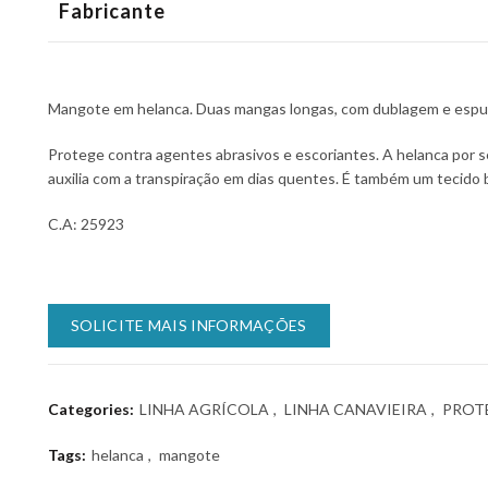
Fabricante
Mangote em helanca. Duas mangas longas, com dublagem e esp
Protege contra agentes abrasivos e escoriantes. A helanca por s
auxilia com a transpiração em dias quentes. É também um tecido b
C.A: 25923
SOLICITE MAIS INFORMAÇÕES
Categories:
LINHA AGRÍCOLA
,
LINHA CANAVIEIRA
,
PROT
Tags:
helanca
,
mangote