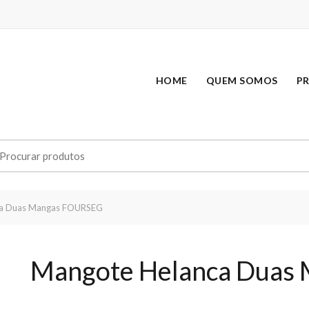
HOME
QUEM SOMOS
P
earch
r:
a Duas Mangas FOURSEG
Mangote Helanca Duas