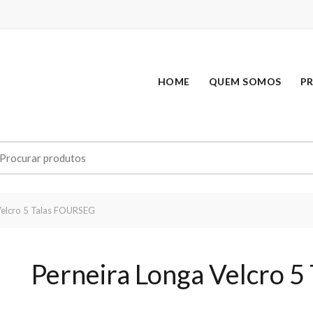
HOME
QUEM SOMOS
P
earch
r:
Velcro 5 Talas FOURSEG
Perneira Longa Velcro 