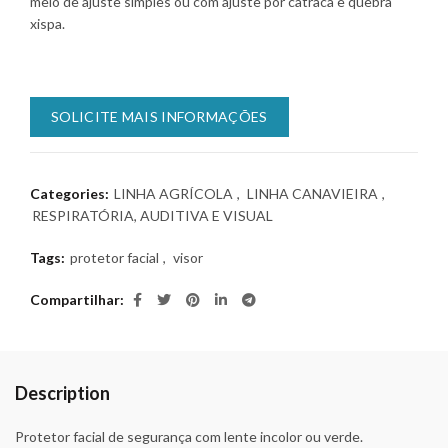
meio de ajuste simples ou com ajuste por catraca e quebra
xispa.
SOLICITE MAIS INFORMAÇÕES
Categories:
LINHA AGRÍCOLA
,
LINHA CANAVIEIRA
,
RESPIRATÓRIA, AUDITIVA E VISUAL
Tags:
protetor facial
,
visor
Compartilhar
Description
Protetor facial de segurança com lente incolor ou verde.