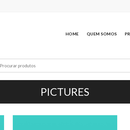
HOME
QUEM SOMOS
P
earch
r:
PICTURES