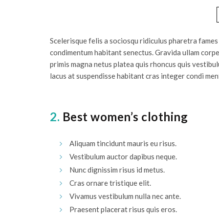
Scelerisque felis a sociosqu ridiculus pharetra fam
condimentum habitant senectus. Gravida ullam corper 
primis magna netus platea quis rhoncus quis vestibul
lacus at suspendisse habitant cras integer condi ment
2.
Best women’s clothing
Aliquam tincidunt mauris eu risus.
Vestibulum auctor dapibus neque.
Nunc dignissim risus id metus.
Cras ornare tristique elit.
Vivamus vestibulum nulla nec ante.
Praesent placerat risus quis eros.