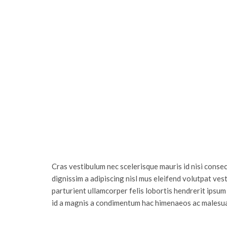
Cras vestibulum nec scelerisque mauris id nisi consecte
dignissim a adipiscing nisl mus eleifend volutpat ve
parturient ullamcorper felis lobortis hendrerit ipsu
id a magnis a condimentum hac himenaeos ac malesua