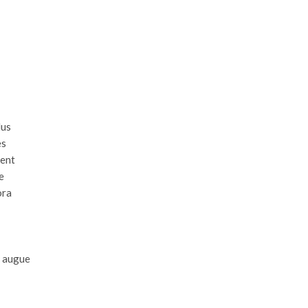
lus
es
ient
e
ora
n augue