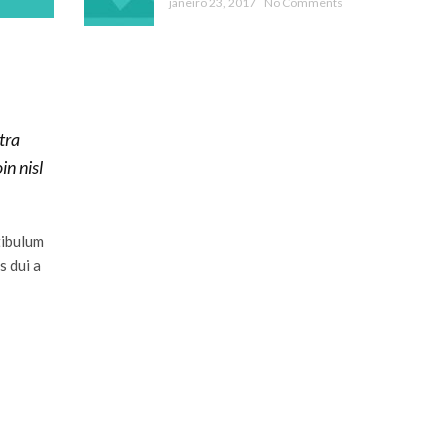
janeiro 23, 2017
No Comments
tra
in nisl
tibulum
s dui a