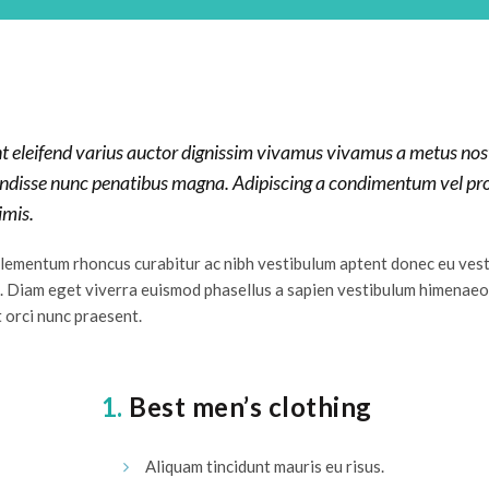
nt eleifend varius auctor dignissim vivamus vivamus a metus nos
endisse nunc penatibus magna. Adipiscing a condimentum vel pro
imis.
 elementum rhoncus curabitur ac nibh vestibulum aptent donec eu ves
. Diam eget viverra euismod phasellus a sapien vestibulum himenaeo
 orci nunc praesent.
1.
Best men’s clothing
Aliquam tincidunt mauris eu risus.