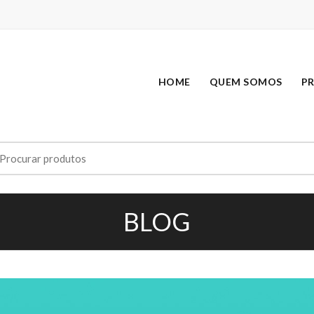
HOME
QUEM SOMOS
P
earch
r:
BLOG