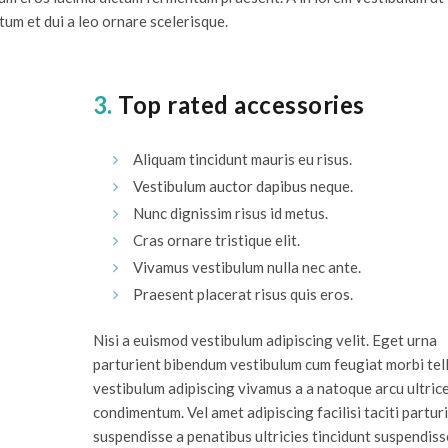
um et dui a leo ornare scelerisque.
3.
Top rated accessories
Aliquam tincidunt mauris eu risus.
Vestibulum auctor dapibus neque.
Nunc dignissim risus id metus.
Cras ornare tristique elit.
Vivamus vestibulum nulla nec ante.
Praesent placerat risus quis eros.
Nisi a euismod vestibulum adipiscing velit. Eget urna
parturient bibendum vestibulum cum feugiat morbi tel
vestibulum adipiscing vivamus a a natoque arcu ultric
condimentum. Vel amet adipiscing facilisi taciti partur
suspendisse a penatibus ultricies tincidunt suspendiss