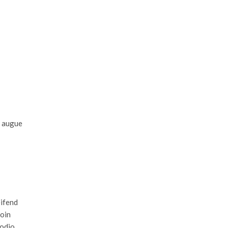
n augue
eifend
roin
 odio