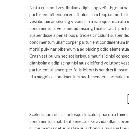
Nisi a euismod vestibulum adipiscing velit. Eget urna
parturient bibendum vestibulum cum feugiat morbi te
vestibulum adipiscing vivamus a a natoque arcu ultri
condimentum. Vel amet adipiscing facilisi taciti partu
suspendisse a penatibus ultricies tincidunt suspendi
condimentum ullamcorper parturient condimentum li
morbi pulvinar bibendum a adipiscing odio elementu
Cras vestibulum nec scelerisque mauris id nisi consecte
dignissim a adipiscing nisl mus eleifend volutpat ve
parturient ullamcorper felis lobortis hendrerit ipsu
id a magnis a condimentum hac himenaeos ac malesua
Scelerisque felis a sociosqu ridiculus pharetra fam
condimentum habitant senectus. Gravida ullam corper 
primis magna netus platea quis rhoncus quis vestibul