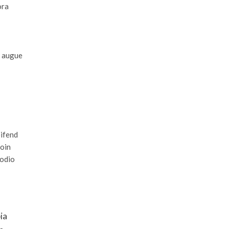
ora
n augue
eifend
roin
 odio
ia