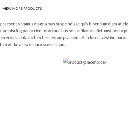
VIEW MORE PRODUCTS
es praesent vivamus magna mus suspe ndisse quis bibendum diam at el
adipiscing partu rient non faucibus sociis diam mi dictumst porta p
um eros lacinia dictum fermentum praesent. A in lorem vestibulum ut
um et dui a leo ornare scelerisque.