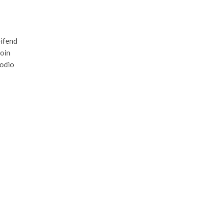
eifend
roin
 odio