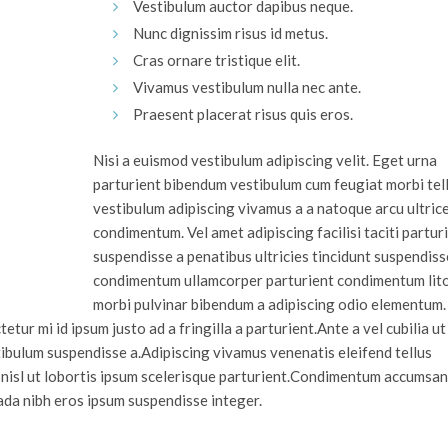
Vestibulum auctor dapibus neque.
Nunc dignissim risus id metus.
Cras ornare tristique elit.
Vivamus vestibulum nulla nec ante.
Praesent placerat risus quis eros.
Nisi a euismod vestibulum adipiscing velit. Eget urna
parturient bibendum vestibulum cum feugiat morbi tel
vestibulum adipiscing vivamus a a natoque arcu ultric
condimentum. Vel amet adipiscing facilisi taciti partur
suspendisse a penatibus ultricies tincidunt suspendiss
condimentum ullamcorper parturient condimentum lit
morbi pulvinar bibendum a adipiscing odio elementum.
tur mi id ipsum justo ad a fringilla a parturient.Ante a vel cubilia ut
stibulum suspendisse a.Adipiscing vivamus venenatis eleifend tellus
m nisl ut lobortis ipsum scelerisque parturient.Condimentum accumsa
da nibh eros ipsum suspendisse integer.