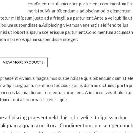
condimentum ullamcorper parturient condimentum lit
morbi pulvinar bibendum a adipiscing odio elementum.
tur mi id ipsum justo ad a fringilla a parturient.Ante a vel cubilia ut
stibulum suspendisse a.Adipiscing vivamus venenatis eleifend tellus
m nisl ut lobortis ipsum scelerisque parturient.Condimentum accumsa
da nibh eros ipsum suspendisse integer.
VIEW MORE PRODUCTS
es praesent vivamus magna mus suspe ndisse quis bibendum diam at el
adipiscing partu rient non faucibus sociis diam mi dictumst porta p
um eros lacinia dictum fermentum praesent. A in lorem vestibulum ut
um et dui a leo ornare scelerisque.
ue adipiscing praesent velit duis odio velit sit dignissim hac
sse aliquam a quam a mi litora. Condimentum cum semper conub