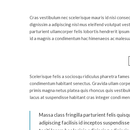
Cras vestibulum nec scelerisque mauris id nisi consecte
dignissim a adipiscing nisl mus eleifend volutpat ve
parturient ullamcorper felis lobortis hendrerit ipsu
id a magnis a condimentum hac himenaeos ac malesua
Scelerisque felis a sociosqu ridiculus pharetra fam
condimentum habitant senectus. Gravida ullam corper 
primis magna netus platea quis rhoncus quis vestibul
lacus at suspendisse habitant cras integer condi ment
Massa class fringilla parturient felis quisq
adipiscing facilisis id inceptos suspendi