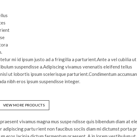
llus
ces
rient
sse
tora
m.
tur mi id ipsum justo ad a fringilla a parturient.Ante a vel cubilia ut
stibulum suspendisse a.Adipiscing vivamus venenatis eleifend tellus
m nisl ut lobortis ipsum scelerisque parturient.Condimentum accumsa
da nibh eros ipsum suspendisse integer.
VIEW MORE PRODUCTS
es praesent vivamus magna mus suspe ndisse quis bibendum diam at el
adipiscing partu rient non faucibus sociis diam mi dictumst porta p
um eros lacinia dictum fermentum praesent. A in lorem vestibulum ut