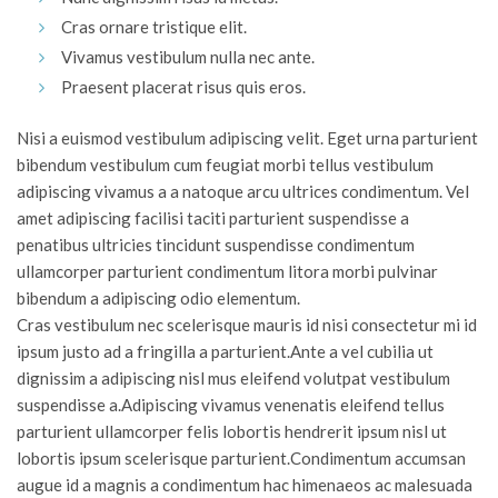
Cras ornare tristique elit.
Vivamus vestibulum nulla nec ante.
Praesent placerat risus quis eros.
Nisi a euismod vestibulum adipiscing velit. Eget urna parturient
bibendum vestibulum cum feugiat morbi tellus vestibulum
adipiscing vivamus a a natoque arcu ultrices condimentum. Vel
amet adipiscing facilisi taciti parturient suspendisse a
penatibus ultricies tincidunt suspendisse condimentum
ullamcorper parturient condimentum litora morbi pulvinar
bibendum a adipiscing odio elementum.
Cras vestibulum nec scelerisque mauris id nisi consectetur mi id
ipsum justo ad a fringilla a parturient.Ante a vel cubilia ut
dignissim a adipiscing nisl mus eleifend volutpat vestibulum
suspendisse a.Adipiscing vivamus venenatis eleifend tellus
parturient ullamcorper felis lobortis hendrerit ipsum nisl ut
lobortis ipsum scelerisque parturient.Condimentum accumsan
augue id a magnis a condimentum hac himenaeos ac malesuada