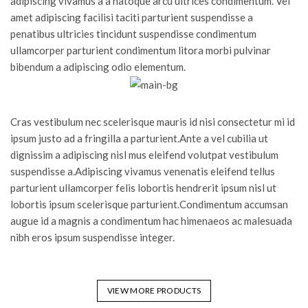
adipiscing vivamus a a natoque arcu ultrices condimentum. Vel
amet adipiscing facilisi taciti parturient suspendisse a
penatibus ultricies tincidunt suspendisse condimentum
ullamcorper parturient condimentum litora morbi pulvinar
bibendum a adipiscing odio elementum.
Cras vestibulum nec scelerisque mauris id nisi consectetur mi id
ipsum justo ad a fringilla a parturient.Ante a vel cubilia ut
dignissim a adipiscing nisl mus eleifend volutpat vestibulum
suspendisse a.Adipiscing vivamus venenatis eleifend tellus
parturient ullamcorper felis lobortis hendrerit ipsum nisl ut
lobortis ipsum scelerisque parturient.Condimentum accumsan
augue id a magnis a condimentum hac himenaeos ac malesuada
nibh eros ipsum suspendisse integer.
VIEW MORE PRODUCTS