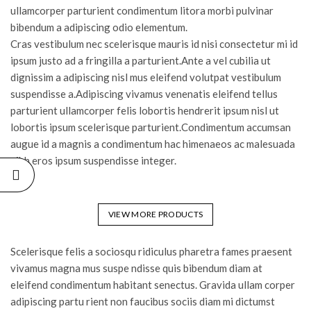
ullamcorper parturient condimentum litora morbi pulvinar
bibendum a adipiscing odio elementum.
Cras vestibulum nec scelerisque mauris id nisi consectetur mi id
ipsum justo ad a fringilla a parturient.Ante a vel cubilia ut
dignissim a adipiscing nisl mus eleifend volutpat vestibulum
suspendisse a.Adipiscing vivamus venenatis eleifend tellus
parturient ullamcorper felis lobortis hendrerit ipsum nisl ut
lobortis ipsum scelerisque parturient.Condimentum accumsan
augue id a magnis a condimentum hac himenaeos ac malesuada
nibh eros ipsum suspendisse integer.
VIEW MORE PRODUCTS
Scelerisque felis a sociosqu ridiculus pharetra fames praesent
vivamus magna mus suspe ndisse quis bibendum diam at
eleifend condimentum habitant senectus. Gravida ullam corper
adipiscing partu rient non faucibus sociis diam mi dictumst