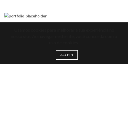
Usamos cookies para melhorar a sua experiência no
nosso site. Ao navegar neste site, você concorda com o
uso de cookies.
ACCEPT
LEARN MORE
WHY OUR COFFEE SHOP