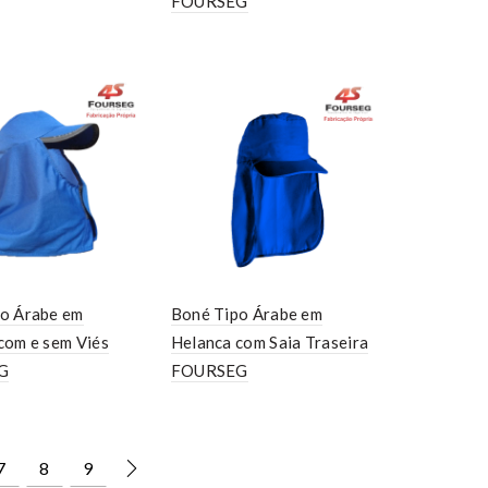
FOURSEG
o Árabe em
Boné Tipo Árabe em
com e sem Viés
Helanca com Saia Traseira
G
FOURSEG
7
8
9