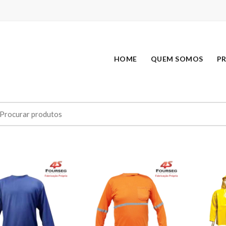
HOME
QUEM SOMOS
P
earch
r: