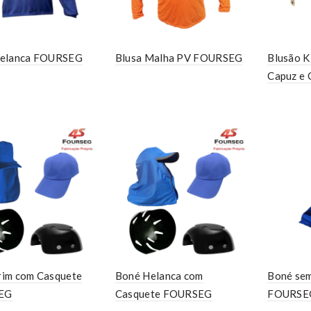
Helanca FOURSEG
Blusa Malha PV FOURSEG
Blusão K
Capuz e
rim com Casquete
Boné Helanca com
Boné sem
EG
Casquete FOURSEG
FOURSE