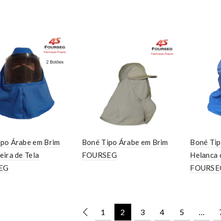
po Árabe em Brim
Boné Tipo Árabe em Brim
Boné Tip
eira de Tela
FOURSEG
Helanca 
EG
FOURSE
1
2
3
4
5
…