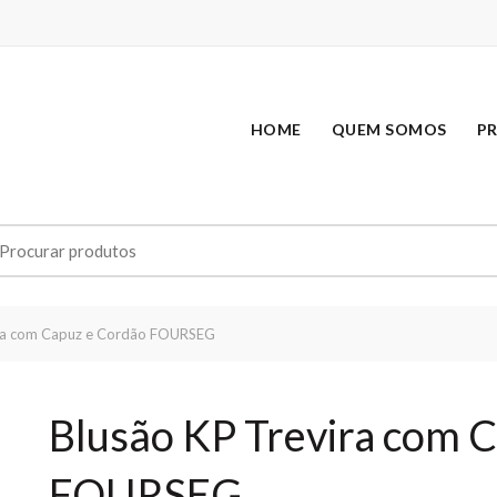
HOME
QUEM SOMOS
P
earch
r:
ira com Capuz e Cordão FOURSEG
Blusão KP Trevira com 
FOURSEG