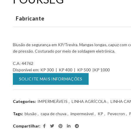
Fabricante
Blusão de segurança em KP/Trevira. Mangas longas, capuz com co
de pressão. Costurado por meio de soldagem eletrônica.
C.A: 44762
Disponível em: KP 300 | KP 400 | KP 500 |KP 1000
SOLICITE MAIS INFORMAÇÕES
Categories:
IMPERMEÁVEIS
,
LINHA AGRÍCOLA
,
LINHA CA
Tags:
blusão
,
capa de chuva
,
impermeável
,
KP
,
Pevecron
,
Compartilhar