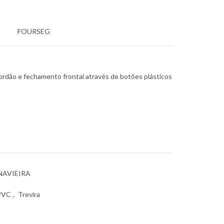
FOURSEG
rdão e fechamento frontal através de botões plásticos
NAVIEIRA
PVC
,
Trevira