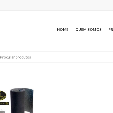
HOME
QUEM SOMOS
P
earch
r: