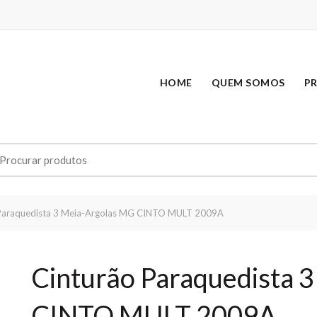
HOME
QUEM SOMOS
P
earch
r:
Paraquedista 3 Meia-Argolas MG CINTO MULT 2009A
Cinturão Paraquedista 
CINTO MULT 2009A