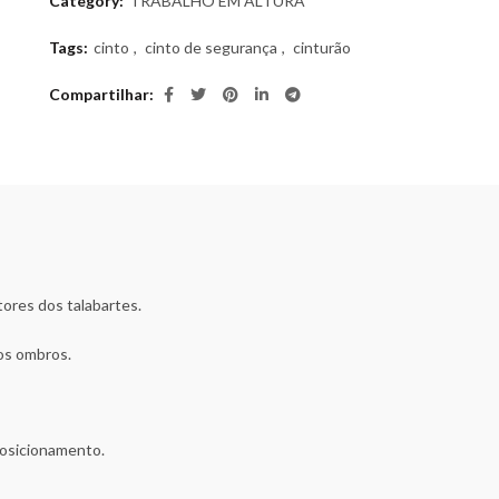
Category:
TRABALHO EM ALTURA
Tags:
cinto
,
cinto de segurança
,
cinturão
Compartilhar
ores dos talabartes.
nos ombros.
posicionamento.