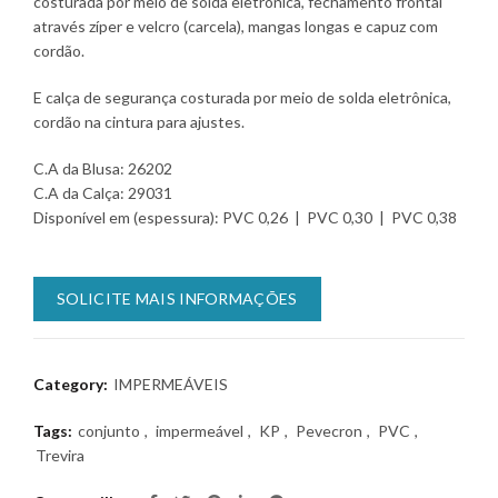
costurada por meio de solda eletrônica, fechamento frontal
através zíper e velcro (carcela), mangas longas e capuz com
cordão.
E calça de segurança costurada por meio de solda eletrônica,
cordão na cintura para ajustes.
C.A da Blusa: 26202
C.A da Calça: 29031
Disponível em (espessura): PVC 0,26 | PVC 0,30 | PVC 0,38
SOLICITE MAIS INFORMAÇÕES
Category:
IMPERMEÁVEIS
Tags:
conjunto
,
impermeável
,
KP
,
Pevecron
,
PVC
,
Trevira