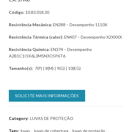
Código:
10.83.018.30
Resistência Mecânica:
EN388 – Desempenho 1110X
Resistência Térmica (calor):
EN407 – Desempenho X2XXXX
Resistência Química:
EN374 – Desempenho
A2B1C1I1K6L3M5N3O5P6T6
Tamanho(s):
7(P) | 8(M) | 9(G) | 10(EG)
SOLICITE MAIS INFORMAÇÕES
Category:
LUVAS DE PROTEÇÃO
Tags:
luvas
,
luvas de cobertura
,
luvas de proteção
,