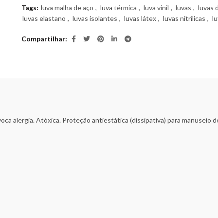
Tags:
luva malha de aço
,
luva térmica
,
luva vinil
,
luvas
,
luvas 
luvas elastano
,
luvas isolantes
,
luvas látex
,
luvas nitrílicas
,
l
Compartilhar
ovoca alergia. Atóxica. Proteção antiestática (dissipativa) para manusei