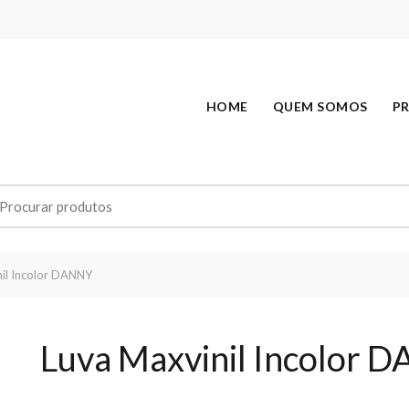
HOME
QUEM SOMOS
P
earch
r:
il Incolor DANNY
Luva Maxvinil Incolor 