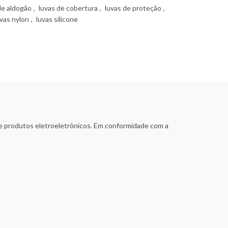
de aldogão
,
luvas de cobertura
,
luvas de proteção
,
uvas nylon
,
luvas silicone
o de produtos eletroeletrônicos. Em conformidade com a