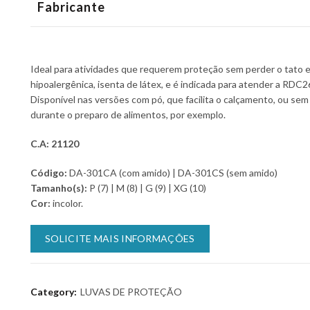
Fabricante
Ideal para atividades que requerem proteção sem perder o tato e a
hipoalergênica, isenta de látex, e é indicada para atender a RDC2
Disponível nas versões com pó, que facilita o calçamento, ou se
durante o preparo de alimentos, por exemplo.
C.A: 21120
Código:
DA-301CA (com amido) | DA-301CS (sem amido)
Tamanho(s):
P (7) | M (8) | G (9) | XG (10)
Cor:
incolor.
SOLICITE MAIS INFORMAÇÕES
Category:
LUVAS DE PROTEÇÃO