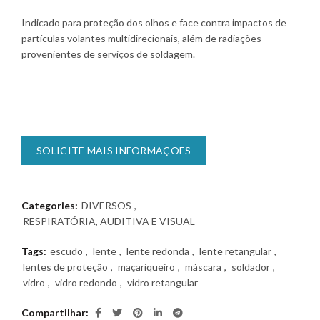
Indicado para proteção dos olhos e face contra impactos de
partículas volantes multidirecionais, além de radiações
provenientes de serviços de soldagem.
SOLICITE MAIS INFORMAÇÕES
Categories:
DIVERSOS
,
RESPIRATÓRIA, AUDITIVA E VISUAL
Tags:
escudo
,
lente
,
lente redonda
,
lente retangular
,
lentes de proteção
,
maçariqueiro
,
máscara
,
soldador
,
vidro
,
vidro redondo
,
vidro retangular
Compartilhar