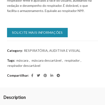
respirador firme e ajustado à face do usuário, auxiliando na
vedação e desempenho do respirador. É dobrável, o que
facilita o armazenamento. Equivale ao respirador N99.
SOLICITE MAIS INFORMAÇÕES
Category:
RESPIRATÓRIA, AUDITIVA E VISUAL
Tags:
máscara
,
máscara descartável
,
respirador
,
respirador descartável
Compartilhar
Description