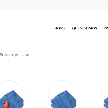
HOME
QUEM SOMOS
P
earch
r: