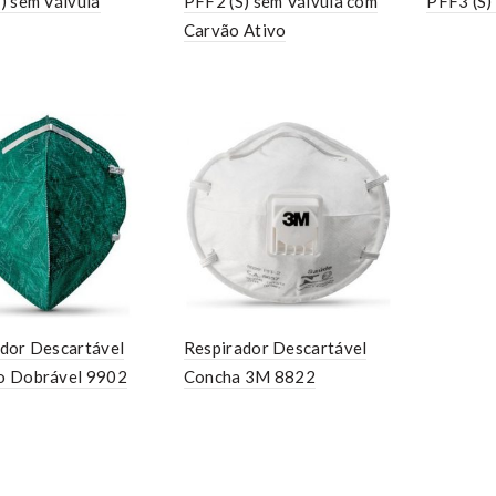
) sem Válvula
PFF2 (S) sem Válvula com
PFF3 (S)
Carvão Ativo
dor Descartável
Respirador Descartável
o Dobrável 9902
Concha 3M 8822