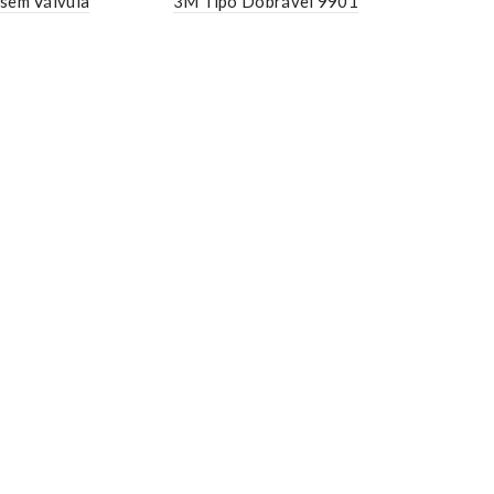
 sem Válvula
3M Tipo Dobrável 9901