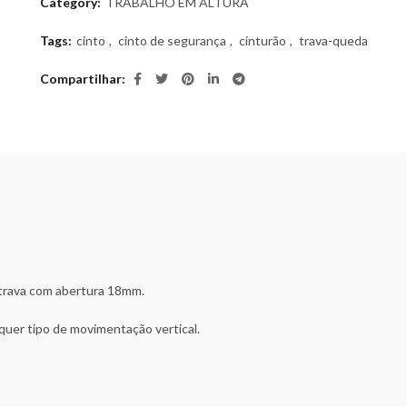
Category:
TRABALHO EM ALTURA
Tags:
cinto
,
cinto de segurança
,
cinturão
,
trava-queda
Compartilhar
 trava com abertura 18mm.
quer tipo de movimentação vertical.