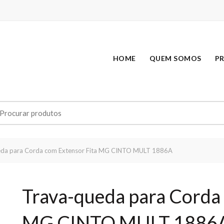
HOME
QUEM SOMOS
P
earch
r:
da para Corda com Extensor Fita MG CINTO MULT 1886A
Trava-queda para Corda 
MG CINTO MULT 1886