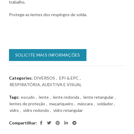
trabalho.
Protege as lentes dos respingos de solda.
SOLICITE MAIS INFORMAÇÕES
Categories:
DIVERSOS
,
EPI & EPC
,
RESPIRATÓRIA, AUDITIVA E VISUAL
Tags:
escudo
,
lente
,
lente redonda
,
lente retangular
,
lentes de proteção
,
maçariqueiro
,
máscara
,
soldador
,
vidro
,
vidro redondo
,
vidro retangular
Compartilhar