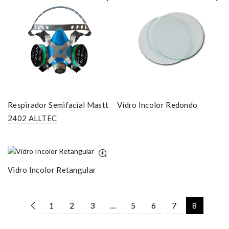
Respirador Semifacial Mastt
Vidro Incolor Redondo
2402 ALLTEC
Vidro Incolor Retangular
1
2
3
…
5
6
7
8