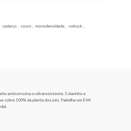
,
cadarço
,
couro
,
monodensidade
,
nobuck
,
e anticorrosiva e ultraresistente. Colarinho e
que cobre 100% da planta dos pés. Palmilha em EVA
dal.