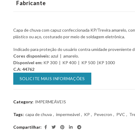
Fabricante
Capa de chuva com capuz confeccionada KP/Trevira amarelo, com
plástico ou aço, costurado por meio de soldagem eletrônica.
Indicado para proteção do usuário contra umidade proveniente de
Cores disponíveis:
azul | amarelo.
Disponível em:
KP 300 | KP 400 | KP 500 |KP 1000
C.A: 44762
SOLICITE MAIS INFORMAÇÕES
Category:
IMPERMEÁVEIS
Tags:
capa de chuva
,
impermeável
,
KP
,
Pevecron
,
PVC
,
Tre
Compartilhar