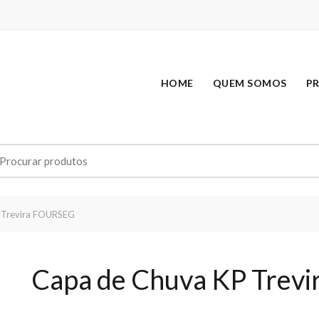
HOME
QUEM SOMOS
P
earch
r:
 Trevira FOURSEG
Capa de Chuva KP Trev