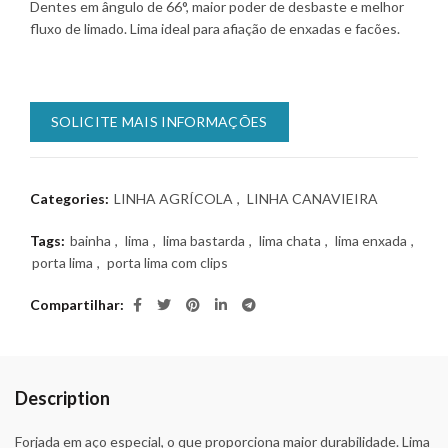
Dentes em ângulo de 66°, maior poder de desbaste e melhor
fluxo de limado. Lima ideal para afiação de enxadas e facões.
SOLICITE MAIS INFORMAÇÕES
Categories:
LINHA AGRÍCOLA
,
LINHA CANAVIEIRA
Tags:
bainha
,
lima
,
lima bastarda
,
lima chata
,
lima enxada
,
porta lima
,
porta lima com clips
Compartilhar
Description
Forjada em aço especial, o que proporciona maior durabilidade. Lima