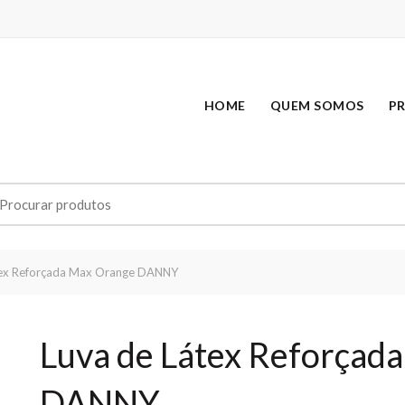
HOME
QUEM SOMOS
P
earch
r:
tex Reforçada Max Orange DANNY
Luva de Látex Reforçad
DANNY