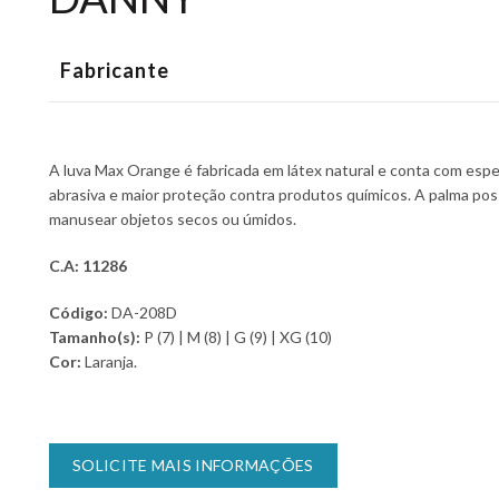
Fabricante
A luva Max Orange é fabricada em látex natural e conta com espe
abrasiva e maior proteção contra produtos químicos. A palma pos
manusear objetos secos ou úmidos.
C.A: 11286
Código:
DA-208D
Tamanho(s):
P (7) | M (8) | G (9) | XG (10)
Cor:
Laranja.
SOLICITE MAIS INFORMAÇÕES