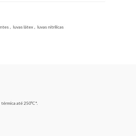
antes
,
luvas látex
,
luvas nitrílicas
 térmica até 250ºC*.