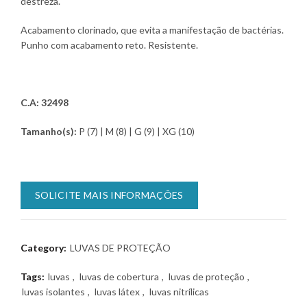
destreza.
Acabamento clorinado, que evita a manifestação de bactérias.
Punho com acabamento reto. Resistente.
C.A: 32498
Tamanho(s):
P (7) | M (8) | G (9) | XG (10)
SOLICITE MAIS INFORMAÇÕES
Category:
LUVAS DE PROTEÇÃO
Tags:
luvas
,
luvas de cobertura
,
luvas de proteção
,
luvas isolantes
,
luvas látex
,
luvas nitrílicas