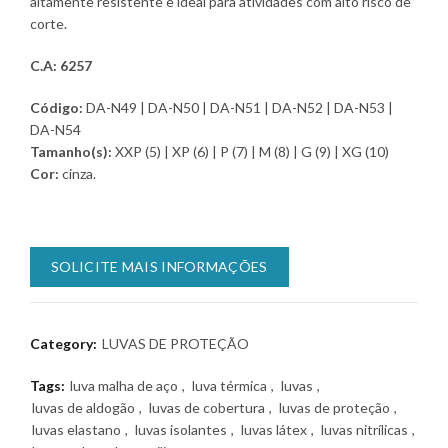
altamente resistente e ideal para atividades com alto risco de
corte.
C.A: 6257
Código:
DA-N49 | DA-N50 | DA-N51 | DA-N52 | DA-N53 |
DA-N54
Tamanho(s):
XXP (5) | XP (6) | P (7) | M (8) | G (9) | XG (10)
Cor:
cinza.
SOLICITE MAIS INFORMAÇÕES
Category:
LUVAS DE PROTEÇÃO
Tags:
luva malha de aço
,
luva térmica
,
luvas
,
luvas de aldogão
,
luvas de cobertura
,
luvas de proteção
,
luvas elastano
,
luvas isolantes
,
luvas látex
,
luvas nitrílicas
,