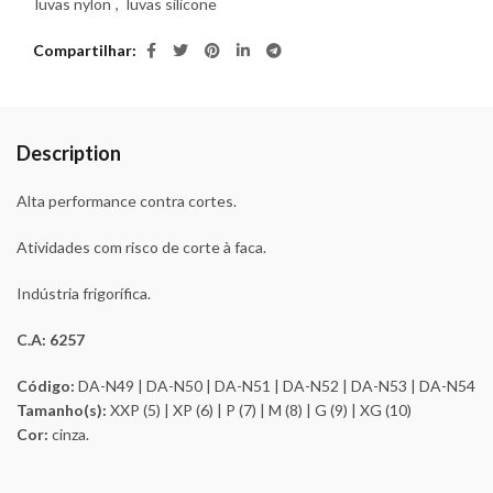
luvas nylon
,
luvas silicone
Compartilhar
Description
Alta performance contra cortes.
Atividades com risco de corte à faca.
Indústria frigorífica.
C.A: 6257
Código:
DA-N49 | DA-N50 | DA-N51 | DA-N52 | DA-N53 | DA-N54
Tamanho(s):
XXP (5) | XP (6) | P (7) | M (8) | G (9) | XG (10)
Cor:
cinza.