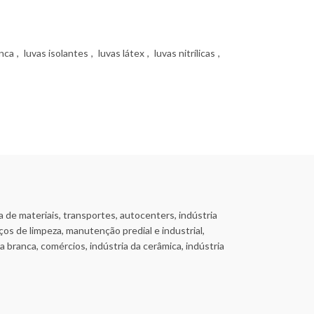
anca
,
luvas isolantes
,
luvas látex
,
luvas nitrílicas
,
a de materiais, transportes, autocenters, indústria
s de limpeza, manutenção predial e industrial,
ha branca, comércios, indústria da cerâmica, indústria