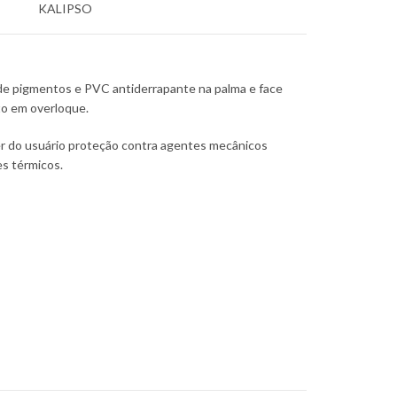
KALIPSO
 de pigmentos e PVC antiderrapante na palma e face
to em overloque.
uer do usuário proteção contra agentes mecânicos
es térmicos.