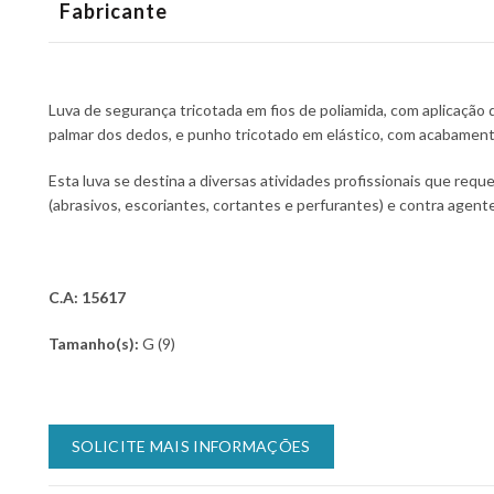
Fabricante
Luva de segurança tricotada em fios de poliamida, com aplicação
palmar dos dedos, e punho tricotado em elástico, com acabamen
Esta luva se destina a diversas atividades profissionais que req
(abrasivos, escoriantes, cortantes e perfurantes) e contra agent
C.A: 15617
Tamanho(s):
G (9)
SOLICITE MAIS INFORMAÇÕES