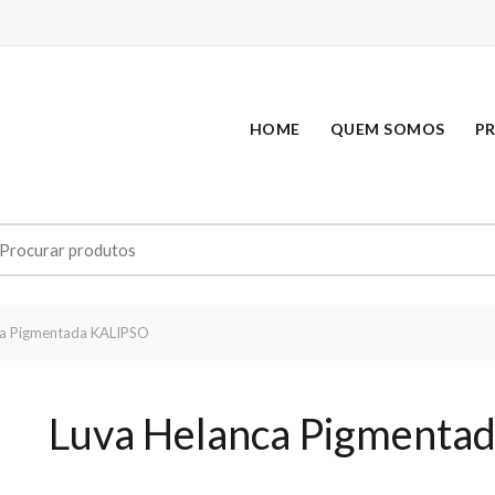
HOME
QUEM SOMOS
P
earch
r:
ca Pigmentada KALIPSO
Luva Helanca Pigmenta