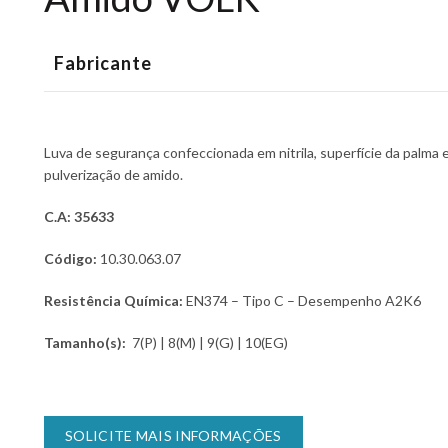
Fabricante
Luva de segurança confeccionada em nitrila, superfície da palma 
pulverização de amido.
C.A: 35633
Código:
10.30.063.07
Resistência Química:
EN374 – Tipo C – Desempenho A2K6
Tamanho(s):
7(P) | 8(M) | 9(G) | 10(EG)
SOLICITE MAIS INFORMAÇÕES