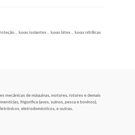
proteção
,
luvas isolantes
,
luvas látex
,
luvas nitrílicas
ões mecânicas de máquinas, motores, rotores e demais
entícias, frigorífica (aves, suínos, pesca e bovinos),
letrônicos, eletrodomésticos, e outras.