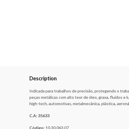
Description
Indicada para trabalhos de precisão, protegendo o tra
peças metálicas com alto teor de óleo, graxa, fluídos e l
high-tech, automotivas, metalmecânica, plástica, aeroná
C.A: 35633
Código:
10.30.063.07