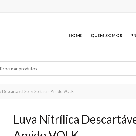
HOME
QUEM SOMOS
P
earch
r:
ca Descartável Sensi Soft sem Amido VOLK
Luva Nitrílica Descartáv
Amido VOLK