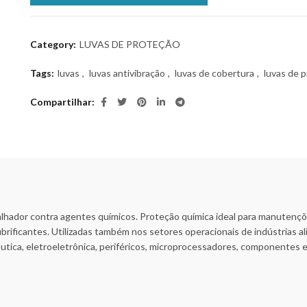
Category:
LUVAS DE PROTEÇÃO
Tags:
luvas
,
luvas antivibração
,
luvas de cobertura
,
luvas de 
Compartilhar
balhador contra agentes químicos. Proteção química ideal para manutenç
ubrificantes. Utilizadas também nos setores operacionais de indústrias alim
utica, eletroeletrônica, periféricos, microprocessadores, componentes e