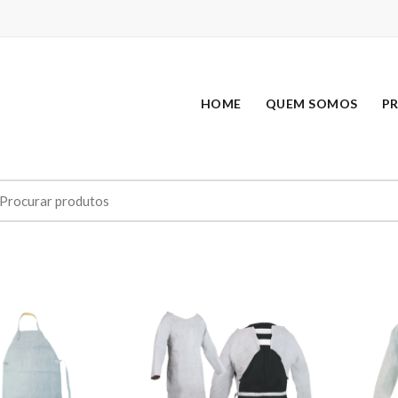
HOME
QUEM SOMOS
P
earch
r: