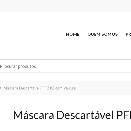
HOME
QUEM SOMOS
P
earch
r:
Máscara Descartável PFF2 (S) com Válvula
Máscara Descartável PFF