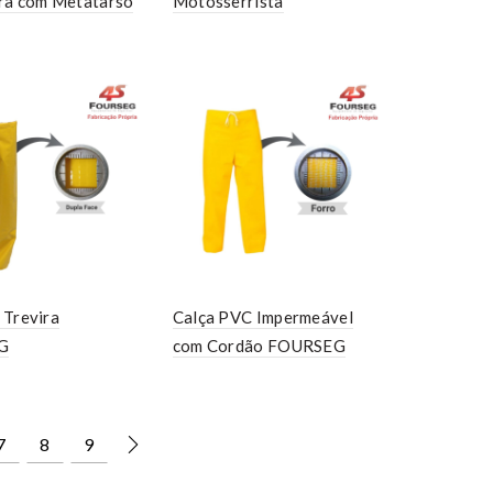
ra com Metatarso
Motosserrista
 Trevira
Calça PVC Impermeável
G
com Cordão FOURSEG
7
8
9