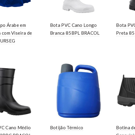
ipo Árabe em
Bota PVC Cano Longo
Bota PV
 com Viseira de
Branca 85BPL BRACOL
Preta 8
OURSEG
VC Cano Médio
Botijão Térmico
Botina d