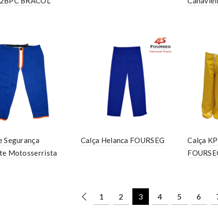
82BPC BRACOL
Canaviei
e Segurança
Calça Helanca FOURSEG
Calça KP
te Motosserrista
FOURSE
1
2
3
4
5
6