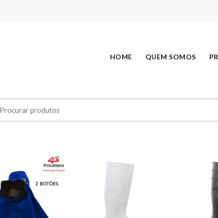
HOME
QUEM SOMOS
P
earch
r: