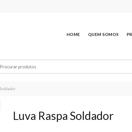
HOME
QUEM SOMOS
P
earch
r:
Soldador
Luva Raspa Soldador