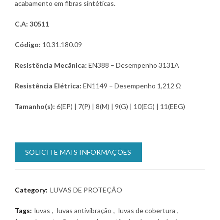
acabamento em fibras sintéticas.
C.A: 30511
Código:
10.31.180.09
Resistência Mecânica:
EN388 – Desempenho 3131A
Resistência Elétrica:
EN1149 – Desempenho 1,212 Ω
Tamanho(s):
6(EP) | 7(P) | 8(M) | 9(G) | 10(EG) | 11(EEG)
SOLICITE MAIS INFORMAÇÕES
Category:
LUVAS DE PROTEÇÃO
Tags:
luvas
,
luvas antivibração
,
luvas de cobertura
,