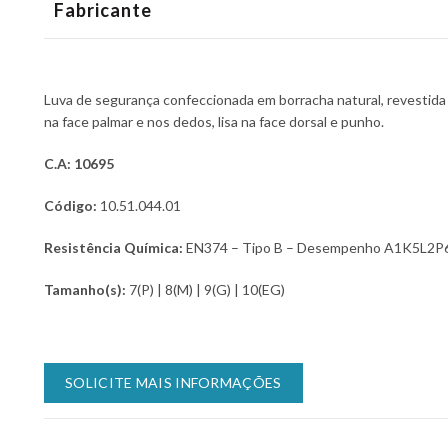
Fabricante
Luva de segurança confeccionada em borracha natural, revestida
na face palmar e nos dedos, lisa na face dorsal e punho.
C.A: 10695
Código:
10.51.044.01
Resistência Química:
EN374 – Tipo B – Desempenho A1K5L2P
Tamanho(s):
7(P) | 8(M) | 9(G) | 10(EG)
SOLICITE MAIS INFORMAÇÕES