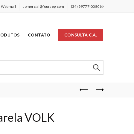
Webmail
comercial@fourseg.com
(34) 99777-0080
RODUTOS
CONTATO
CONSULTA C.A.
arela VOLK