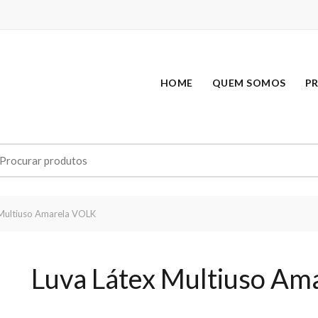
HOME
QUEM SOMOS
P
earch
r:
Multiuso Amarela VOLK
Luva Látex Multiuso Am