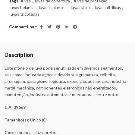
Tags:
luvas
,
luvas de cobertura
,
luvas de proteção
,
luvas helanca
,
luvas isolantes
,
luvas látex
,
luvas nitrílicas
,
luvas tricotadas
Compartilhar
Description
Este modelo de luva pode ser utilizado em diversos segmentos,
tais como: indústria agrícola devido sua gramatura, colheita,
jardinagem, paisagismo, logística, expedição, autopeças, indústria
metal-mecânica, componentes eletrônicos não energizados,
manutenção, indústria automotiva / montadoras, entre outros.
C.A: 39669
Tamanho(s):
Único (8)
Cores:
branco, cinza, preto.